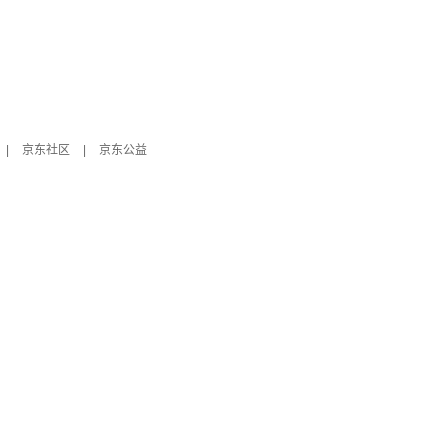
|
京东社区
|
京东公益