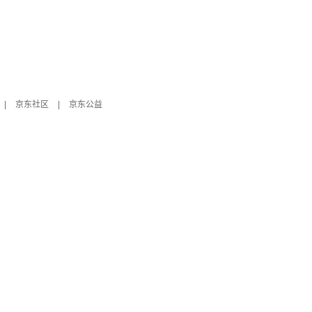
|
京东社区
|
京东公益