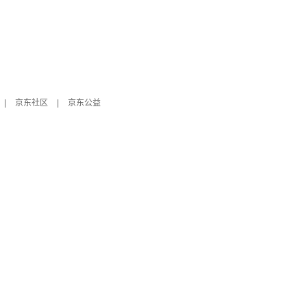
|
京东社区
|
京东公益