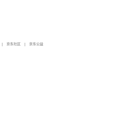
|
京东社区
|
京东公益