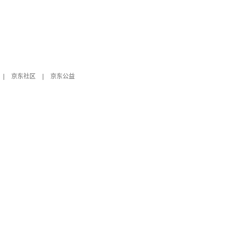
|
京东社区
|
京东公益