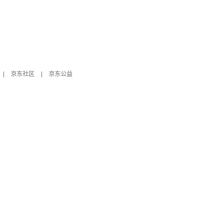
|
京东社区
|
京东公益