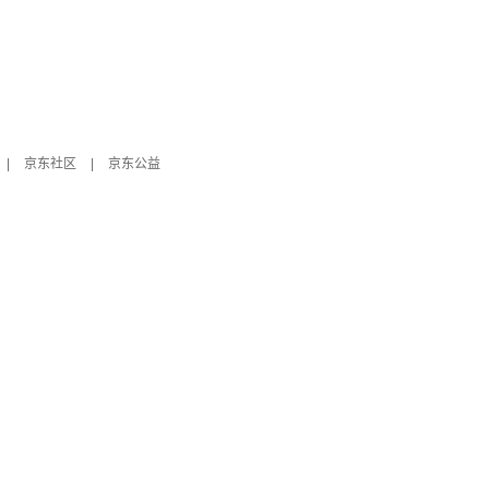
|
京东社区
|
京东公益