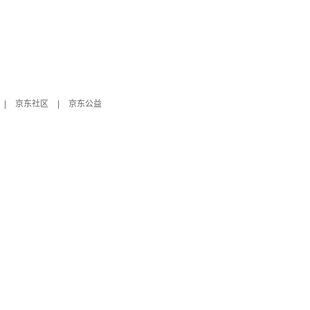
|
京东社区
|
京东公益