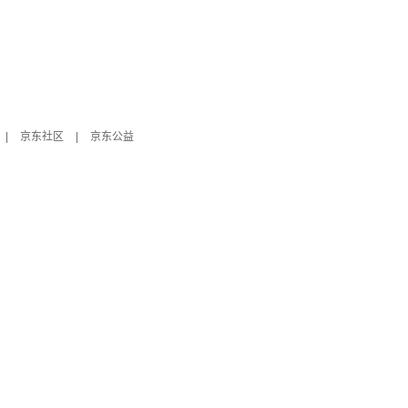
|
京东社区
|
京东公益