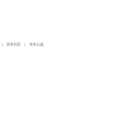
|
京东社区
|
京东公益