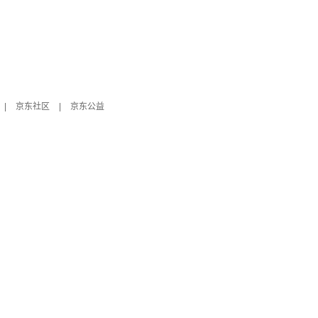
|
京东社区
|
京东公益