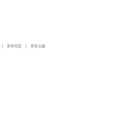
|
京东社区
|
京东公益