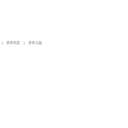
|
京东社区
|
京东公益