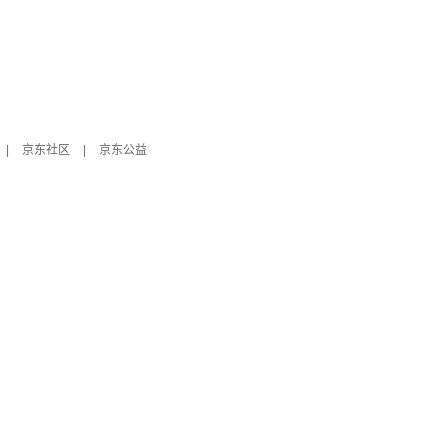
|
京东社区
|
京东公益