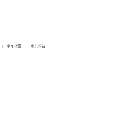
|
京东社区
|
京东公益