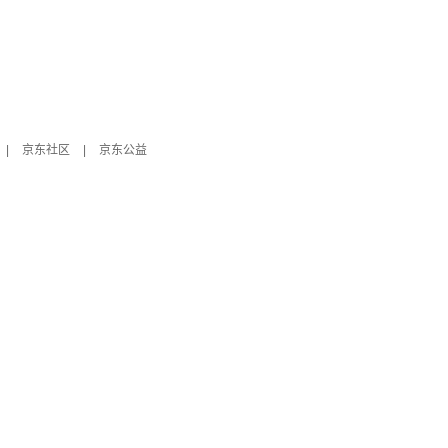
|
京东社区
|
京东公益