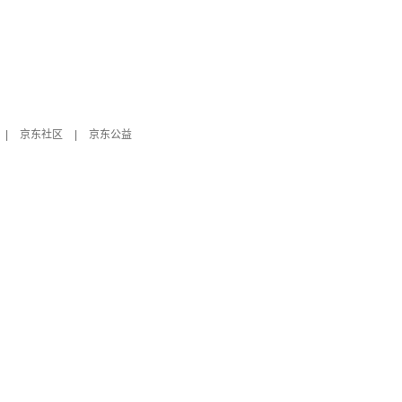
|
京东社区
|
京东公益