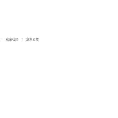
|
京东社区
|
京东公益