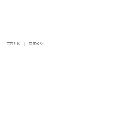
|
京东社区
|
京东公益