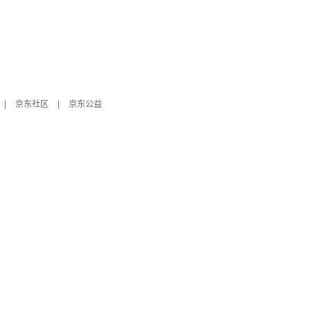
|
京东社区
|
京东公益