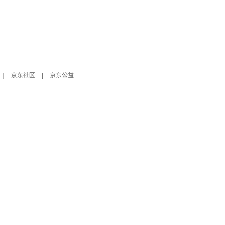
|
京东社区
|
京东公益