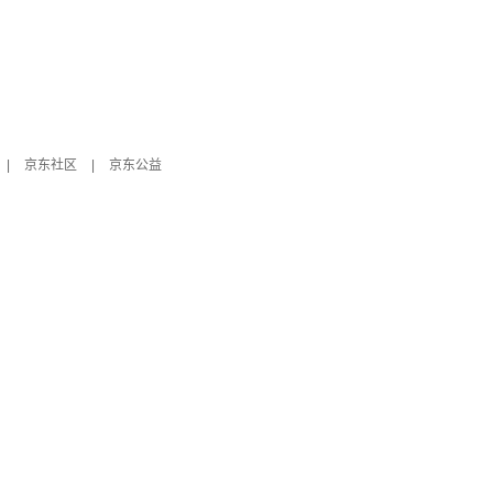
|
京东社区
|
京东公益