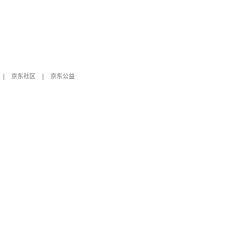
|
京东社区
|
京东公益