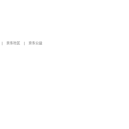
|
京东社区
|
京东公益