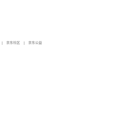
|
京东社区
|
京东公益