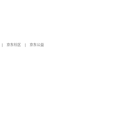
|
京东社区
|
京东公益