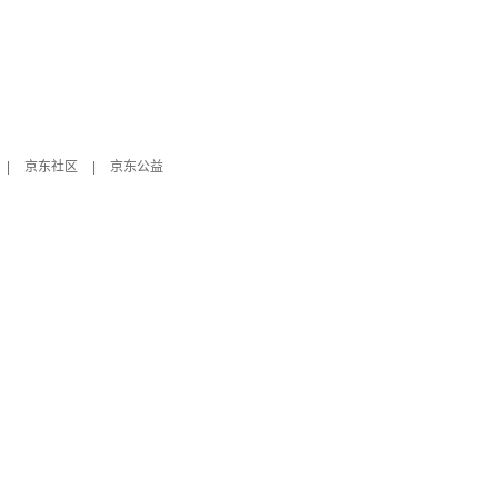
|
京东社区
|
京东公益