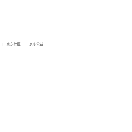
|
京东社区
|
京东公益