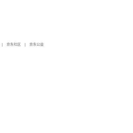
|
京东社区
|
京东公益