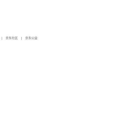
|
京东社区
|
京东公益