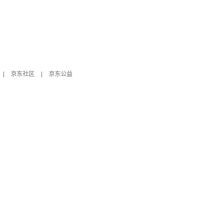
|
京东社区
|
京东公益