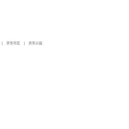
|
京东社区
|
京东公益