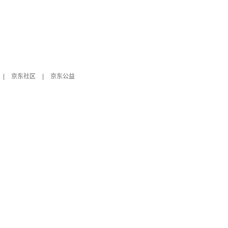
|
京东社区
|
京东公益