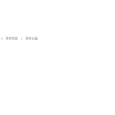
|
京东社区
|
京东公益