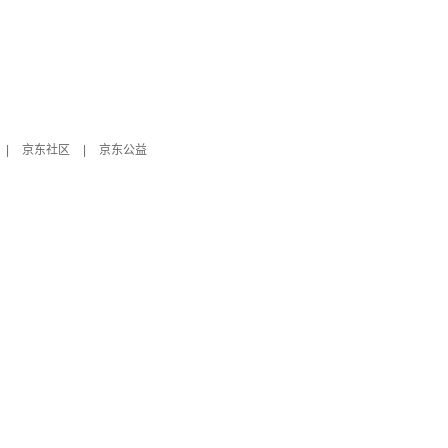
|
京东社区
|
京东公益