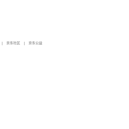
|
京东社区
|
京东公益