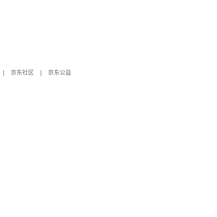
|
京东社区
|
京东公益