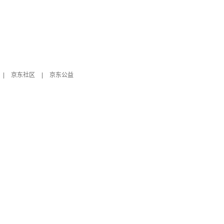
|
京东社区
|
京东公益