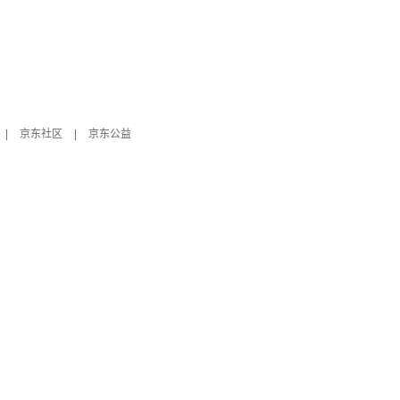
|
京东社区
|
京东公益