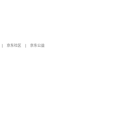
|
京东社区
|
京东公益