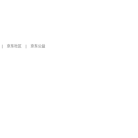
|
京东社区
|
京东公益