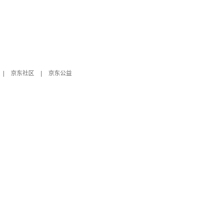
|
京东社区
|
京东公益