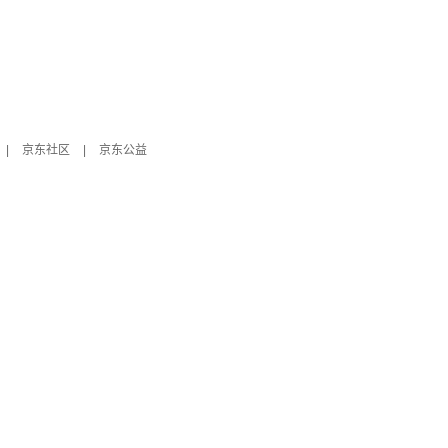
|
京东社区
|
京东公益