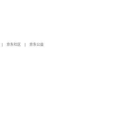
|
京东社区
|
京东公益