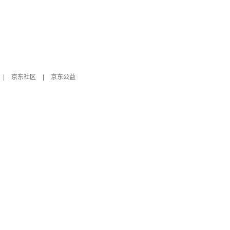
|
京东社区
|
京东公益