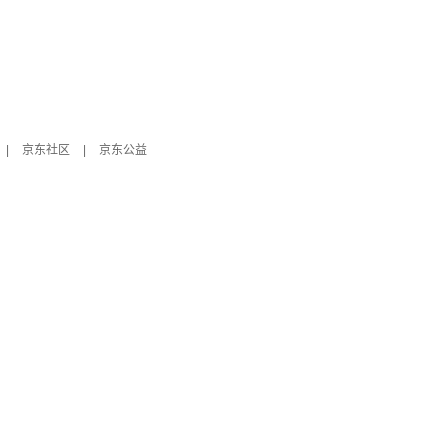
|
京东社区
|
京东公益