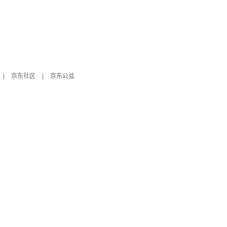
|
京东社区
|
京东公益