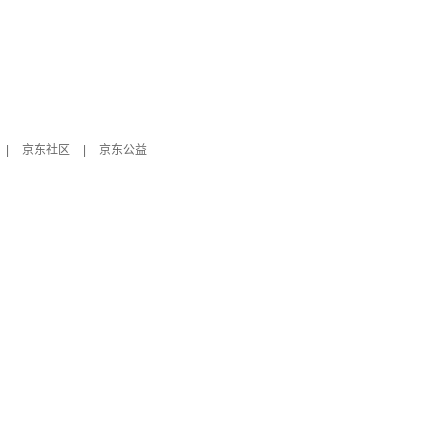
|
京东社区
|
京东公益