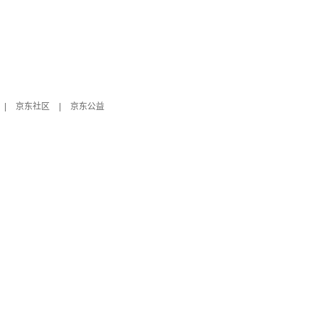
|
京东社区
|
京东公益