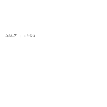
|
京东社区
|
京东公益